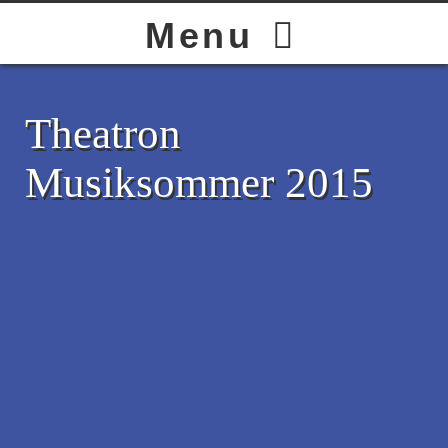
HOME
Menu
BAND
Theatron
Musiksommer 2015
LIVE
GALLERY
STORE
CONTACT