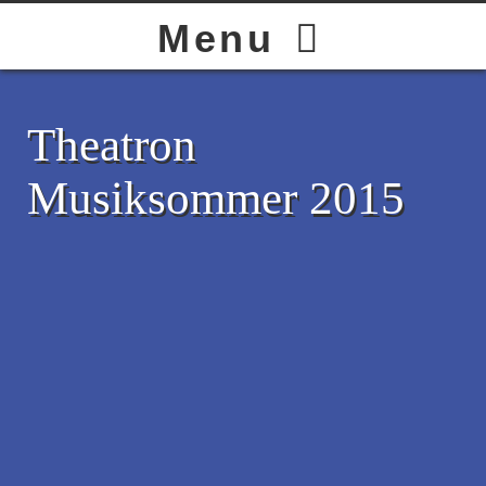
HOME
Menu
BAND
Theatron
Musiksommer 2015
LIVE
GALLERY
STORE
CONTACT