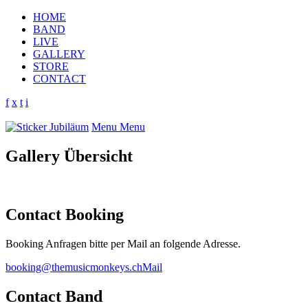
HOME
BAND
LIVE
GALLERY
STORE
CONTACT
f
x
t
i
Menu
Menu
Gallery Übersicht
Contact Booking
Booking Anfragen bitte per Mail an folgende Adresse.
booking@themusicmonkeys.ch
Mail
Contact Band