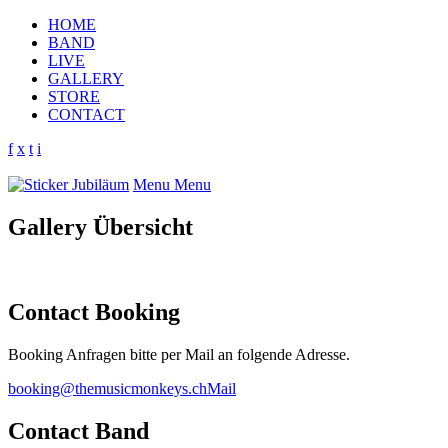
HOME
BAND
LIVE
GALLERY
STORE
CONTACT
f
x
t
i
Menu
Menu
Gallery Übersicht
Contact Booking
Booking Anfragen bitte per Mail an folgende Adresse.
booking@themusicmonkeys.ch
Mail
Contact Band