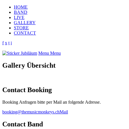
HOME
BAND
LIVE
GALLERY
STORE
CONTACT
f
x
t
i
Menu
Menu
Gallery Übersicht
Contact Booking
Booking Anfragen bitte per Mail an folgende Adresse.
booking@themusicmonkeys.ch
Mail
Contact Band