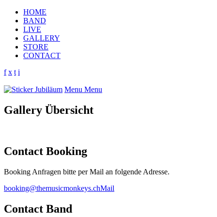
HOME
BAND
LIVE
GALLERY
STORE
CONTACT
f
x
t
i
Menu
Menu
Gallery Übersicht
Contact Booking
Booking Anfragen bitte per Mail an folgende Adresse.
booking@themusicmonkeys.ch
Mail
Contact Band